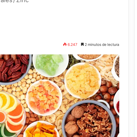
rales
/
Zinc
6.247
2 minutos de lectura