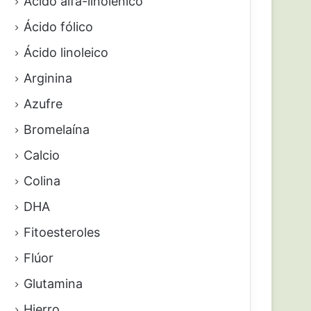
Ácido alfa-linolénico
Ácido fólico
Ácido linoleico
Arginina
Azufre
Bromelaína
Calcio
Colina
DHA
Fitoesteroles
Flúor
Glutamina
Hierro