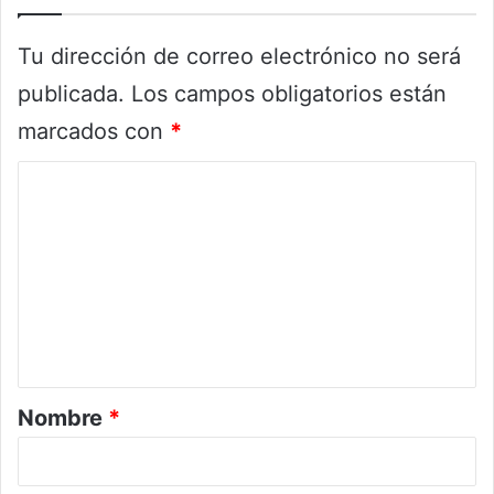
Tu dirección de correo electrónico no será
publicada.
Los campos obligatorios están
marcados con
*
C
o
m
e
n
t
a
r
Nombre
*
i
o