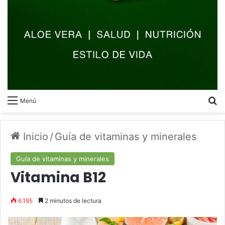
B
Menú
Inicio
/
Guía de vitaminas y minerales
Guía de vitaminas y minerales
Vitamina B12
6.195
2 minutos de lectura