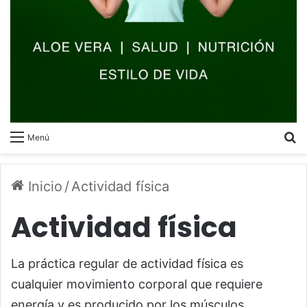
B
Menú
Inicio
/
Actividad física
Actividad física
La práctica regular de actividad física es
cualquier movimiento corporal que requiere
energía y es producido por los músculos