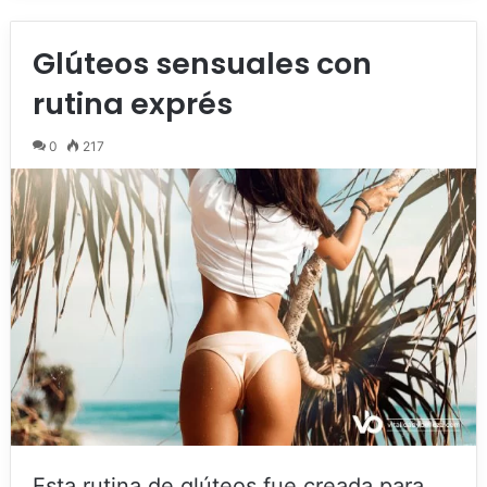
Glúteos sensuales con
rutina exprés
0
217
Esta rutina de glúteos fue creada para