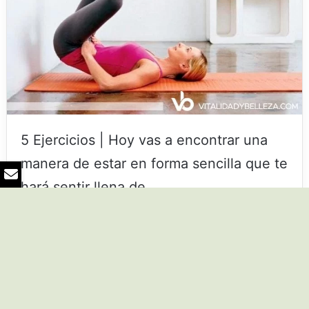
5 Ejercicios | Hoy vas a encontrar una
manera de estar en forma sencilla que te
hará sentir llena de…
Leer más »
B
v
5 consejos para volver al
a