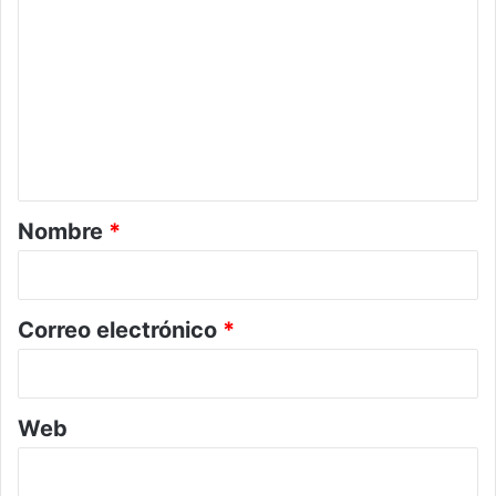
o
m
e
n
t
a
r
Nombre
*
i
o
*
Correo electrónico
*
Web