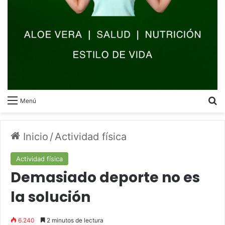
B
Menú
Inicio
/
Actividad física
Actividad física
Demasiado deporte no es
la solución
6.240
2 minutos de lectura