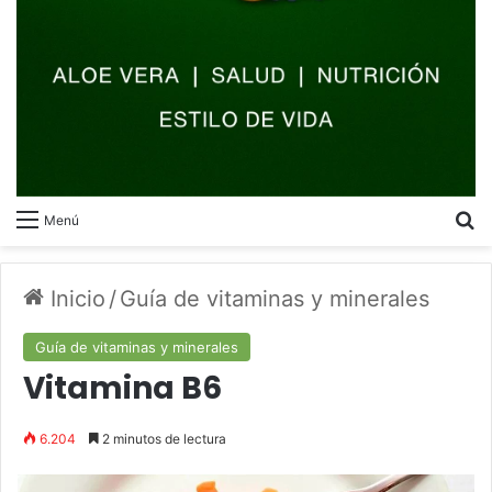
B
Menú
Inicio
/
Guía de vitaminas y minerales
Guía de vitaminas y minerales
Vitamina B6
6.204
2 minutos de lectura