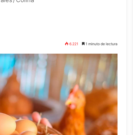
rales
/
Colina
6.221
1 minuto de lectura