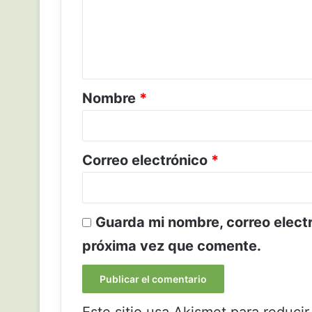
e
n
t
a
r
Nombre
*
i
o
*
Correo electrónico
*
Guarda mi nombre, correo elect
próxima vez que comente.