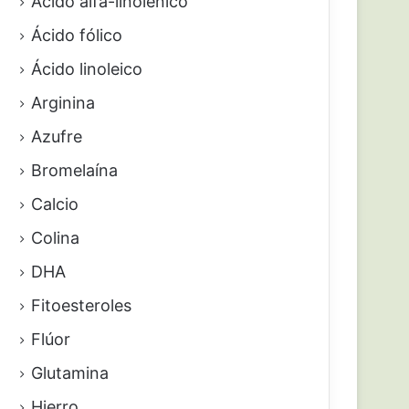
Ácido alfa-linolénico
Ácido fólico
Ácido linoleico
Arginina
Azufre
Bromelaína
Calcio
Colina
DHA
Fitoesteroles
Flúor
Glutamina
Hierro