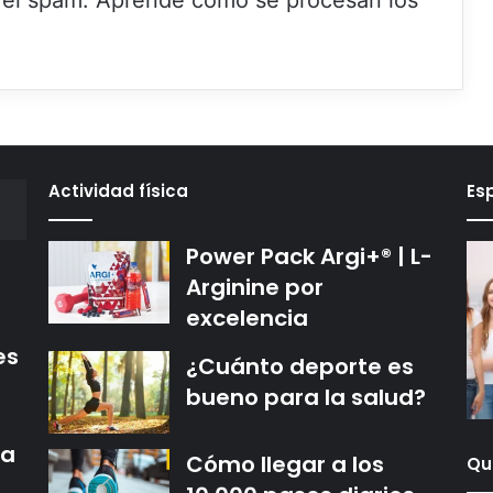
r el spam.
Aprende cómo se procesan los
Actividad física
Es
Power Pack Argi+® | L-
Arginine por
excelencia
es
¿Cuánto deporte es
bueno para la salud?
ma
Cómo llegar a los
Qu