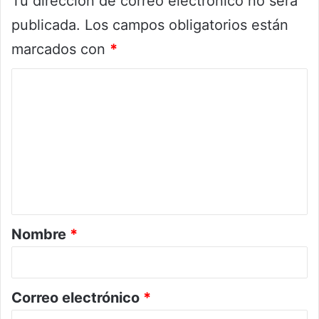
Tu dirección de correo electrónico no será
publicada.
Los campos obligatorios están
marcados con
*
C
o
m
e
n
t
a
r
Nombre
*
i
o
*
Correo electrónico
*