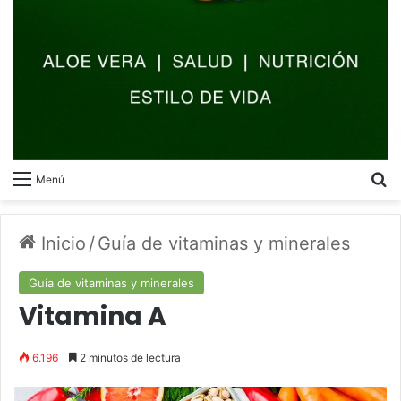
B
Menú
Inicio
/
Guía de vitaminas y minerales
Guía de vitaminas y minerales
Vitamina A
6.196
2 minutos de lectura