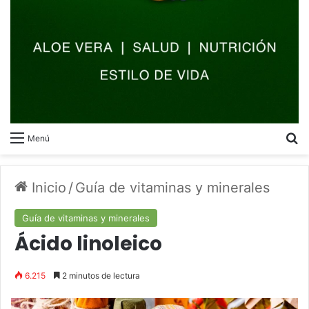
B
Menú
Inicio
/
Guía de vitaminas y minerales
Guía de vitaminas y minerales
Ácido linoleico
6.215
2 minutos de lectura