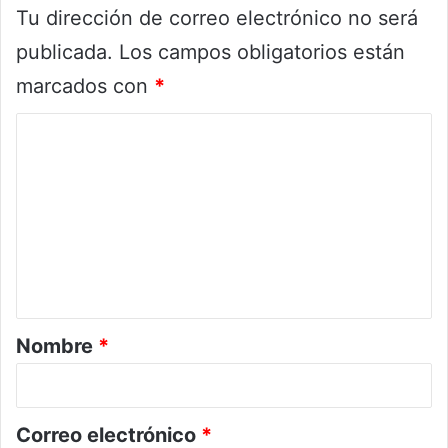
Tu dirección de correo electrónico no será
publicada.
Los campos obligatorios están
marcados con
*
C
o
m
e
n
t
a
r
Nombre
*
i
o
*
Correo electrónico
*