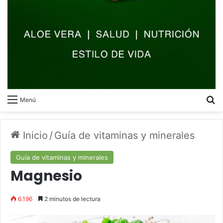
B
Menú
Inicio
/
Guía de vitaminas y minerales
Guía de vitaminas y minerales
Magnesio
6.196
2 minutos de lectura