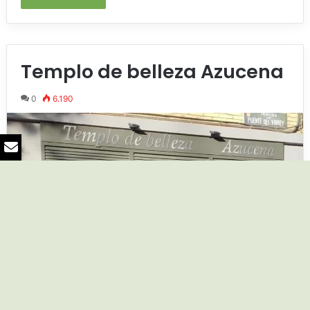
Templo de belleza Azucena
0
6.190
B
v
a