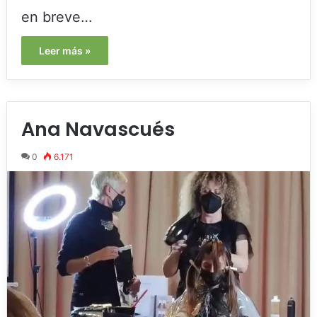
en breve…
Leer más »
Ana Navascués
0
6.171