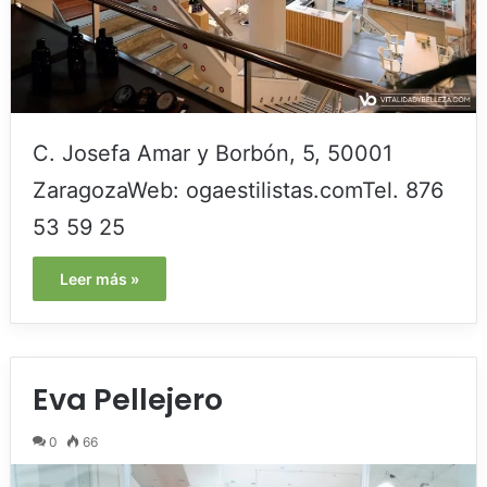
C. Josefa Amar y Borbón, 5, 50001
ZaragozaWeb: ogaestilistas.comTel. 876
53 59 25
Leer más »
Eva Pellejero
0
66