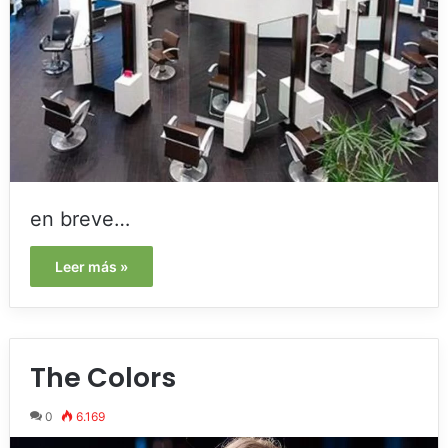
en breve…
Leer más »
The Colors
0
6.169