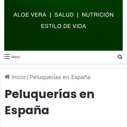
B
Menú
Inicio
/
Peluquerías en España
Peluquerías en
España