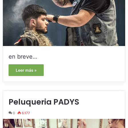
en breve…
Leer más »
Peluqueria PADYS
0
6.177