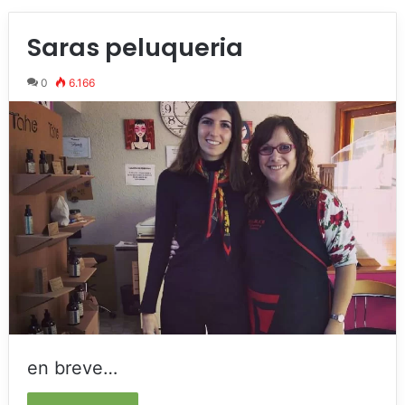
Saras peluqueria
0
6.166
en breve…