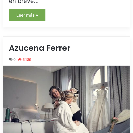
en breve…
Leer más »
Azucena Ferrer
0
6.189