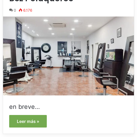
0
6.176
en breve…
Leer más »