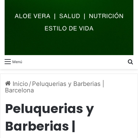
B
Menú
Inicio
/
Peluquerias y Barberias |
Barcelona
Peluquerias y
Barberias |