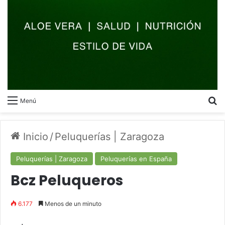
B
Menú
Inicio
/
Peluquerías | Zaragoza
Peluquerías | Zaragoza
Peluquerías en España
Bcz Peluqueros
6.177
Menos de un minuto