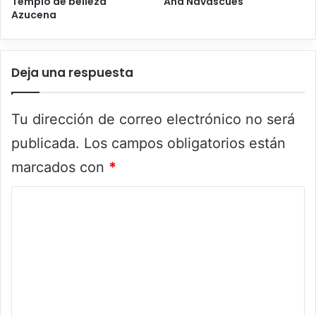
Templo de belleza
Ana Navascués
Azucena
Deja una respuesta
Tu dirección de correo electrónico no será
publicada.
Los campos obligatorios están
marcados con
*
C
o
m
e
n
t