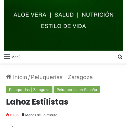
B
Menú
Inicio
/
Peluquerías | Zaragoza
Peluquerías | Zaragoza
Peluquerías en España
Lahoz Estilistas
6.186
Menos de un minuto