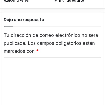
Azucena Ferrer
Mi mundo es arte
Deja una respuesta
Tu dirección de correo electrónico no será
publicada.
Los campos obligatorios están
marcados con
*
C
o
m
e
n
t
a