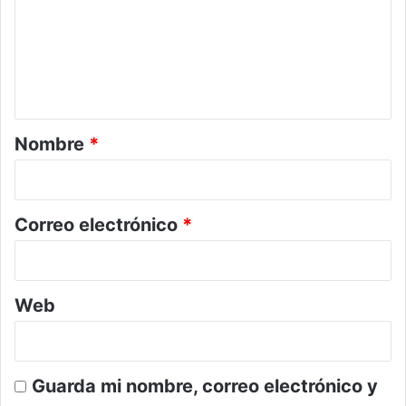
m
e
n
t
a
r
Nombre
*
i
o
*
Correo electrónico
*
Web
Guarda mi nombre, correo electrónico y