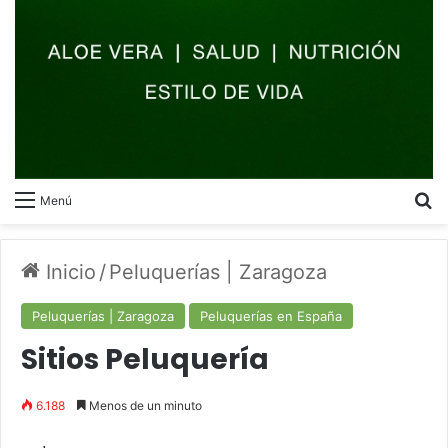
B
Menú
Inicio
/
Peluquerías | Zaragoza
Peluquerías | Zaragoza
Peluquerías en España
Sitios Peluquería
6.188
Menos de un minuto