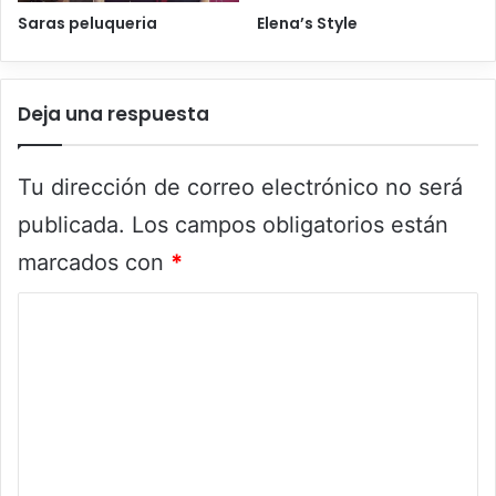
Saras peluqueria
Elena’s Style
Deja una respuesta
Tu dirección de correo electrónico no será
publicada.
Los campos obligatorios están
marcados con
*
C
o
m
e
n
t