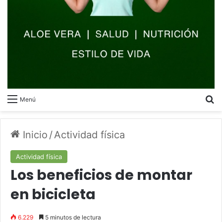
B
Menú
Inicio
/
Actividad física
Actividad física
Los beneficios de montar
en bicicleta
6.229
5 minutos de lectura