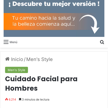
B
Menú
Inicio
/
Men's Style
Men's Style
Cuidado Facial para
Hombres
6.214
3 minutos de lectura