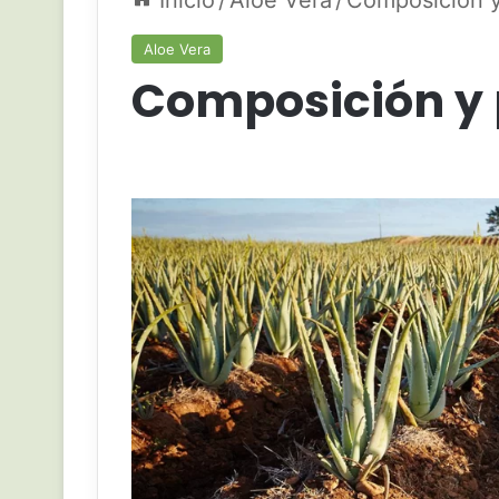
Inicio
/
Aloe Vera
/
Composición y
Aloe Vera
Composición y