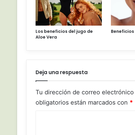
Los beneficios del jugo de
Beneficios
Aloe Vera
Deja una respuesta
Tu dirección de correo electrónico
obligatorios están marcados con
*
C
o
m