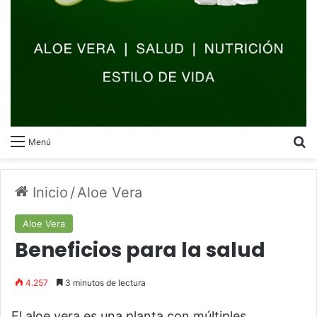
B
Menú
Inicio
/
Aloe Vera
Aloe Vera
Beneficios para la salud
4.257
3 minutos de lectura
El aloe vera es una planta con múltiples