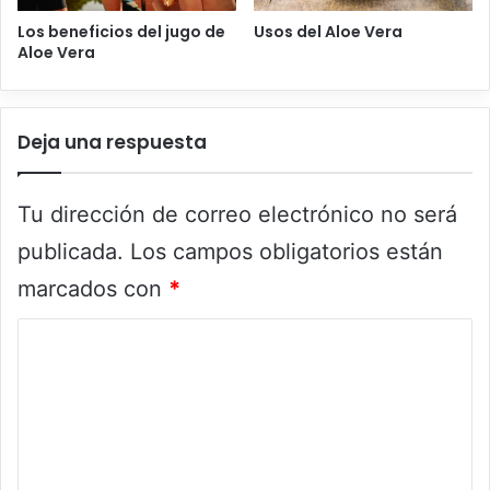
Los beneficios del jugo de
Usos del Aloe Vera
Aloe Vera
Deja una respuesta
Tu dirección de correo electrónico no será
publicada.
Los campos obligatorios están
marcados con
*
C
o
m
e
n