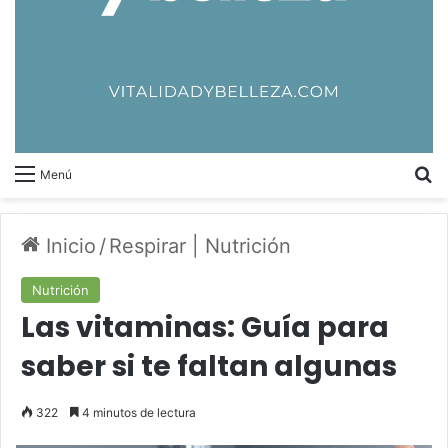
B
Menú
Inicio
/
Respirar | Nutrición
Nutrición
Las vitaminas: Guía para
saber si te faltan algunas
322
4 minutos de lectura