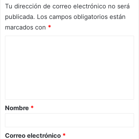
Tu dirección de correo electrónico no será
publicada.
Los campos obligatorios están
marcados con
*
C
o
m
e
n
t
a
r
Nombre
*
i
o
*
Correo electrónico
*