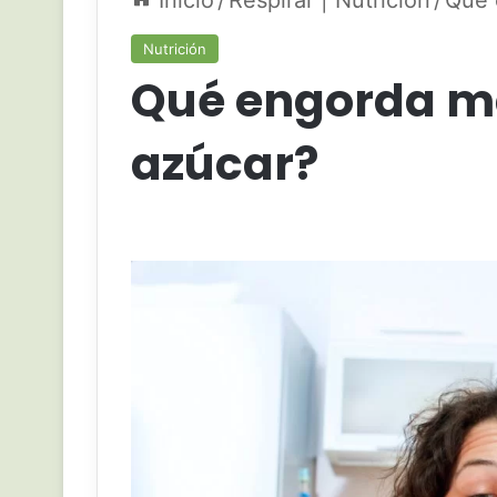
Inicio
/
Respirar | Nutrición
/
Qué 
Nutrición
Qué engorda más
azúcar?