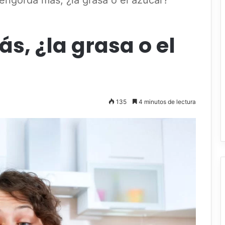
engorda más, ¿la grasa o el azúcar?
, ¿la grasa o el
135
4 minutos de lectura