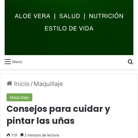
B
Menú
Inicio
/
Maquillaje
Maquillaje
Consejos para cuidar y
pintar las uñas
119
2 minutos de lectura