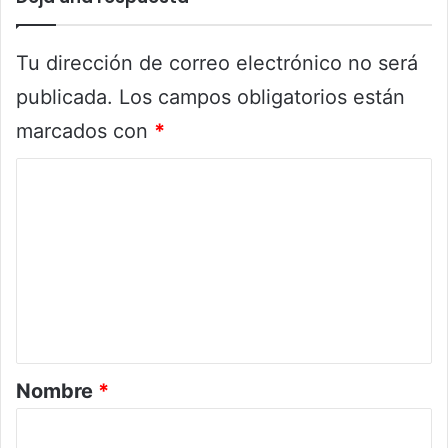
Tu dirección de correo electrónico no será
publicada.
Los campos obligatorios están
marcados con
*
C
o
m
e
n
t
a
r
Nombre
*
i
o