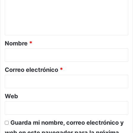
e
n
t
a
r
Nombre
*
i
o
*
Correo electrónico
*
Web
Guarda mi nombre, correo electrónico y
web en este navegador para la próxima