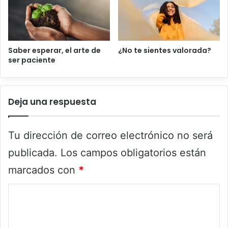
Saber esperar, el arte de
¿No te sientes valorada?
ser paciente
Deja una respuesta
Tu dirección de correo electrónico no será
publicada.
Los campos obligatorios están
marcados con
*
C
o
m