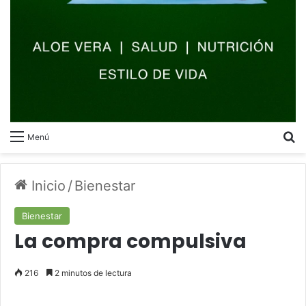
B
Menú
Inicio
/
Bienestar
Bienestar
La compra compulsiva
216
2 minutos de lectura