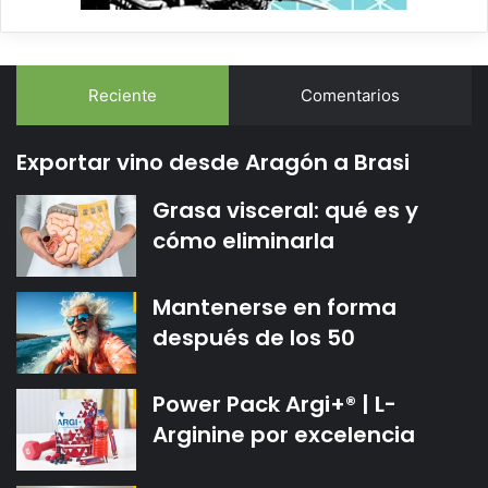
Reciente
Comentarios
Exportar vino desde Aragón a Brasi
Grasa visceral: qué es y
cómo eliminarla
Mantenerse en forma
después de los 50
Power Pack Argi+® | L-
Arginine por excelencia