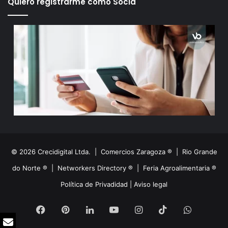
Quiero registrarme como Socia
© 2026 Crecidigital Ltda. |
Comercios Zaragoza ®
|
Rio Grande
do Norte ®
|
Networkers Directory ®
|
Feria Agroalimentaria ®
Política de Privadidad
|
Aviso legal
Facebook
Pinterest
LinkedIn
YouTube
Instagram
TikTok
WhatsA