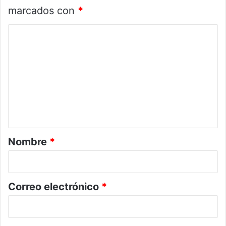
marcados con
*
C
o
m
e
n
t
a
r
Nombre
*
i
o
*
Correo electrónico
*