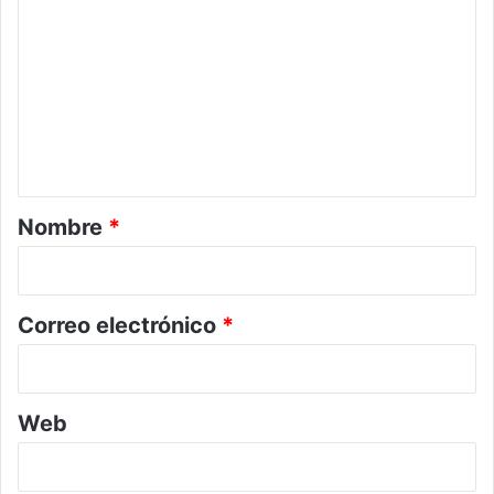
o
m
e
n
t
a
r
Nombre
*
i
o
*
Correo electrónico
*
Web