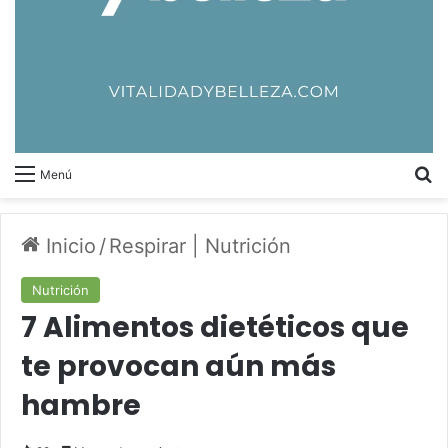
B
Menú
Inicio
/
Respirar | Nutrición
Nutrición
7 Alimentos dietéticos que
te provocan aún más
hambre